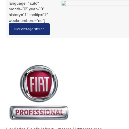
language=“auto“
month=“0″ year=“0″
history=“1″ tooltip=“1″
weeknumbers=“no“]
Hier Anfrage stellen
Hier finden Sie alle Infos zu unseren Nutzfahrzeugen