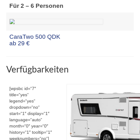
Für 2 – 6 Personen
CaraTwo 500 QDK
ab 29 €
Verfügbarkeiten
[wpsbc id=“7″
title=“yes“
legend=“yes“
dropdown=“no“
start=“1″ display=“1″
language=“auto“
month=“0″ year=“0″
history=“1″ tooltip=“1″
weeknumbers=“no“]