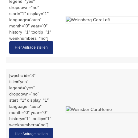
legend=“yes“
dropdown=“no“
start=“1″ display=“1″
language=“auto“
month=“0″ year=“0″
history=“1″ tooltip=“1″
weeknumbers=“no“]
Hier Anfrage stellen
[wpsbc id=“3″
title=“yes“
legend=“yes“
dropdown=“no“
start=“1″ display=“1″
language=“auto“
month=“0″ year=“0″
history=“1″ tooltip=“1″
weeknumbers=“no“]
Hier Anfrage stellen