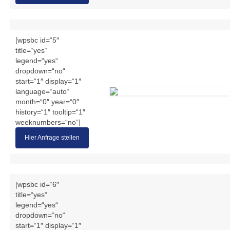
[wpsbc id=“5″
title=“yes“
legend=“yes“
dropdown=“no“
start=“1″ display=“1″
language=“auto“
month=“0″ year=“0″
history=“1″ tooltip=“1″
weeknumbers=“no“]
Hier Anfrage stellen
[wpsbc id=“6″
title=“yes“
legend=“yes“
dropdown=“no“
start=“1″ display=“1″