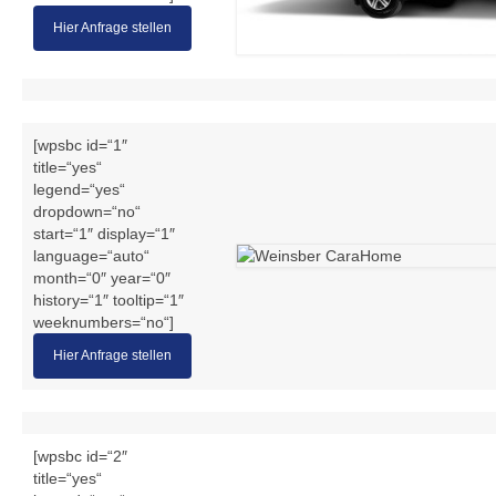
Hier Anfrage stellen
[wpsbc id=“1″
title=“yes“
legend=“yes“
dropdown=“no“
start=“1″ display=“1″
language=“auto“
month=“0″ year=“0″
history=“1″ tooltip=“1″
weeknumbers=“no“]
Hier Anfrage stellen
[wpsbc id=“2″
title=“yes“