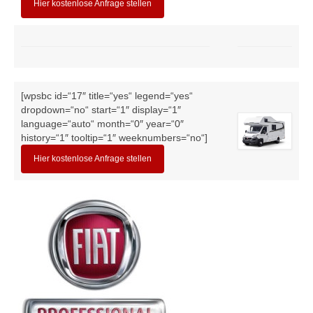
Hier kostenlose Anfrage stellen
[wpsbc id=“17″ title=“yes“ legend=“yes“
dropdown=“no“ start=“1″ display=“1″
language=“auto“ month=“0″ year=“0″
history=“1″ tooltip=“1″ weeknumbers=“no“]
Hier kostenlose Anfrage stellen