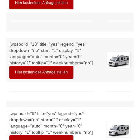
Hier kostenlose Anfrage stellen
[wpsbc id=“18″ title=“yes“ legend=“yes“
dropdown=“no“ start=“1″ display=“1″
language=“auto“ month=“0″ year=“0″
history=“1″ tooltip=“1″ weeknumbers=“no“]
Hier kostenlose Anfrage stellen
[wpsbc id=“9″ title=“yes“ legend=“yes“
dropdown=“no“ start=“1″ display=“1″
language=“auto“ month=“0″ year=“0″
history=“1″ tooltip=“1″ weeknumbers=“no“]