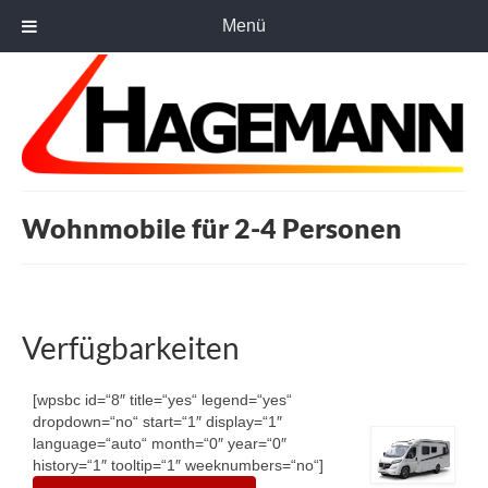
Menü
Wohnmobile für 2-4 Personen
Verfügbarkeiten
[wpsbc id=“8″ title=“yes“ legend=“yes“
dropdown=“no“ start=“1″ display=“1″
language=“auto“ month=“0″ year=“0″
history=“1″ tooltip=“1″ weeknumbers=“no“]