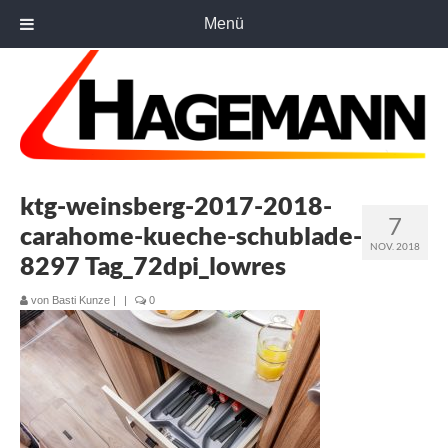
Menü
ktg-weinsberg-2017-2018-
7
carahome-kueche-schublade-
NOV. 2018
8297 Tag_72dpi_lowres
von
Basti Kunze
|
|
0