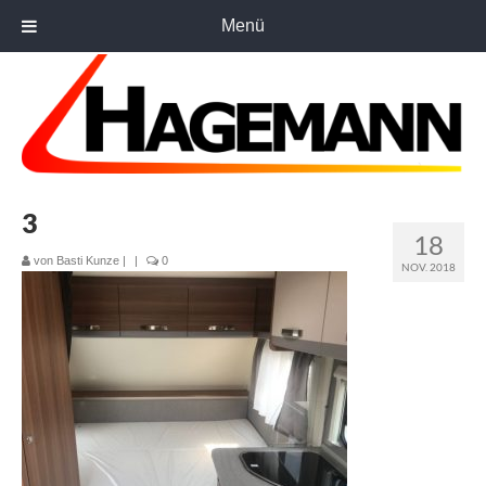
Menü
3
18
von
Basti Kunze
|
|
0
NOV. 2018