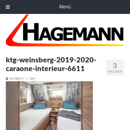
Menü
ktg-weinsberg-2019-2020-
3
caraone-interieur-6611
OKT. 2019
von
Björn
|
|
0