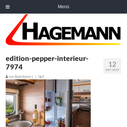
Menü
edition-pepper-interieur-
12
7974
OKT. 2019
von
Basti Kunze
|
|
0