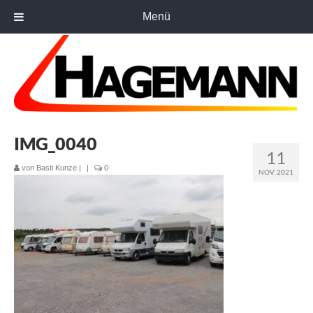
Menü
IMG_0040
11
von
Basti Kunze
|
|
0
NOV. 2021