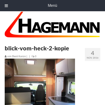
Menü
blick-vom-heck-2-kopie
4
von
Basti Kunze
|
|
0
NOV. 2016